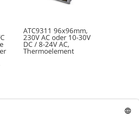
ATC9311 96x96mm,
FC
230V AC oder 10-30V
re
DC / 8-24V AC,
er
Thermoelement
-