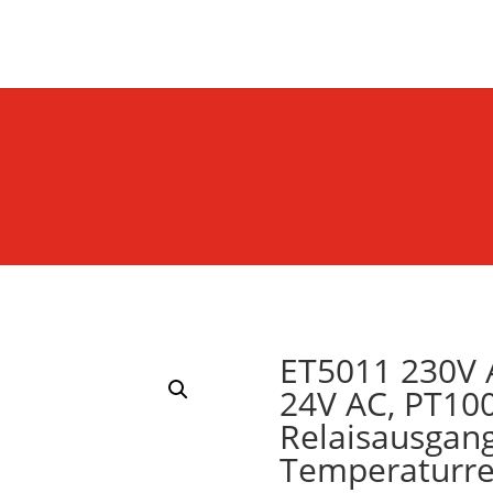
Products
search
ET5011 230V A
24V AC, PT100
Relaisausgang
Temperaturre