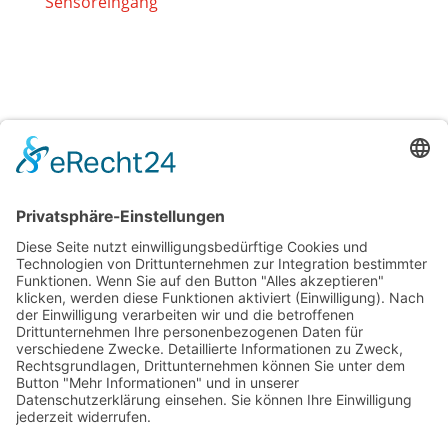
Sensoreingang
Rufnummer

07852 4889962
Email

info@suran-elektronik.de