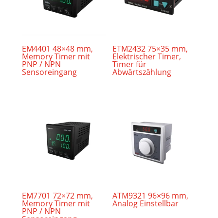
EM4401 48×48 mm,
ETM2432 75×35 mm,
Memory Timer mit
Elektrischer Timer,
PNP / NPN
Timer für
Sensoreingang
Abwärtszählung
EM7701 72×72 mm,
ATM9321 96×96 mm,
Memory Timer mit
Analog Einstellbar
PNP / NPN