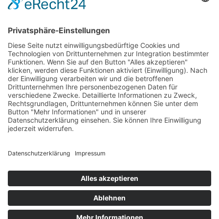
Rufnummer

07852 4889962
Email

info@suran-elektronik.de
• Impressum
• Datenschutz