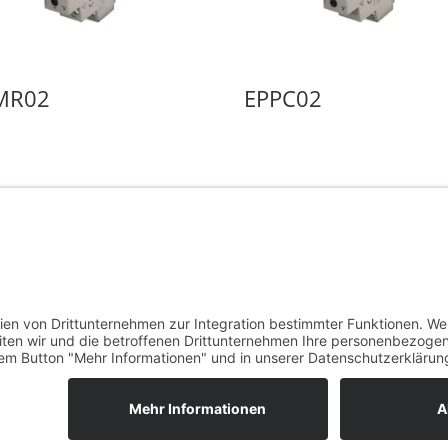
MR02
EPPC02
Rufnummer

07852 4889962
• Datenschutz