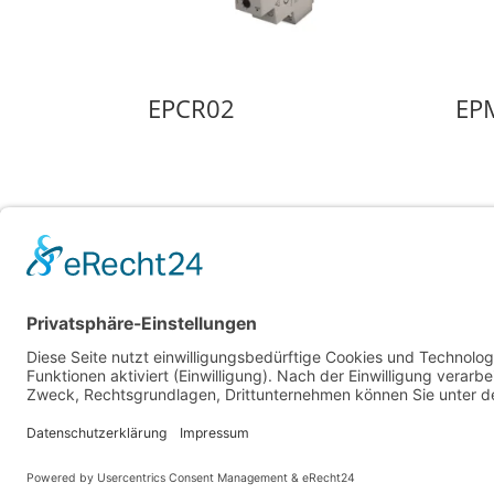
EPCR02
EP
• Impressum