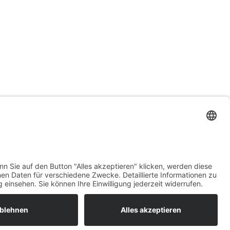
Email

info@suran-elektronik.de
• AGB