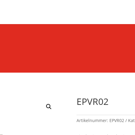
Products
search
EPVR02
Artikelnummer:
EPVR02
Kat