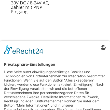
30V DC / 8-24V AC,
Zähler mit PNP
Eingang
Rufnummer

07852 4889962
Email
