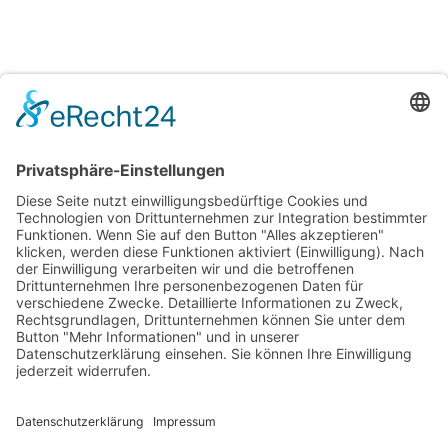
Rufnummer

07852 4889962
Email

info@suran-elektronik.de
• Impressum