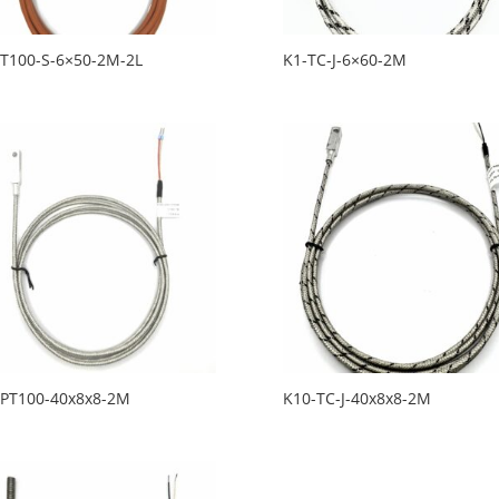
PT100-S-6×50-2M-2L
K1-TC-J-6×60-2M
-PT100-40x8x8-2M
K10-TC-J-40x8x8-2M