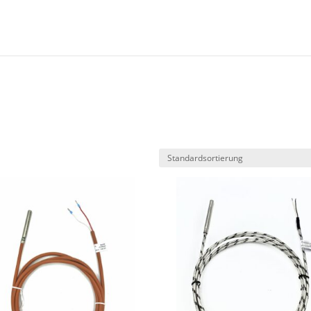
Products
search