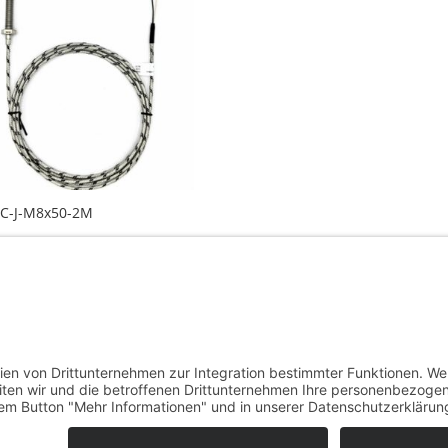
TC-J-M8x50-2M
Rufnummer

07852 4889962