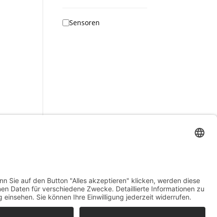
Sensoren
Email

info@suran-elektronik.de